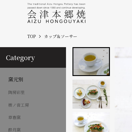
TOP
カップ＆ソーサー
Category
窯元別
陶房彩里
樹ノ音工房
草春窯
酔月窯