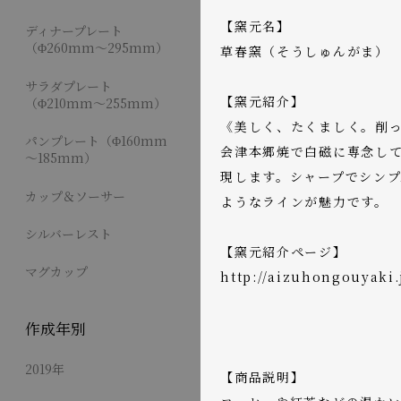
【窯元名】
ディナープレート
（Φ260mm～295mm）
草春窯（そうしゅんがま）
サラダプレート
【窯元紹介】
（Φ210mm～255mm）
《美しく、たくましく。削
パンプレート（Φ160mm
会津本郷焼で白磁に専念し
～185mm）
現します。シャープでシン
カップ＆ソーサー
ようなラインが魅力です。
シルバーレスト
【窯元紹介ページ】
マグカップ
http://aizuhongouyaki
作成年別
2019年
【商品説明】