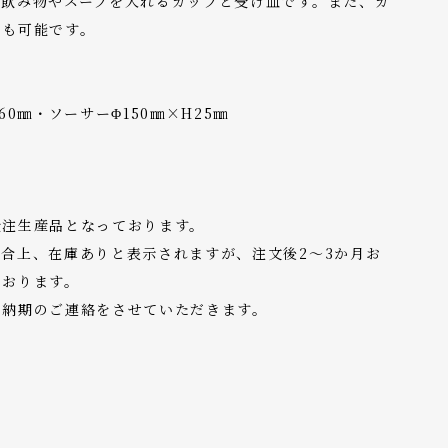
い飲み物やスープを入れるカップと受け皿です。また、カ
とも可能です。
60㎜・ソーサーΦ150㎜×H25㎜
受注生産品となっております。
合上、在庫ありと表示されますが、注文後2～3か月お
ております。
り納期のご連絡をさせていただきます。