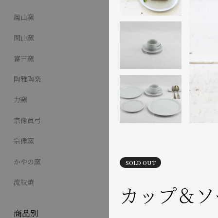
鳳山窯
閑山窯
富三窯
陶雅陶楽
力窯
宗像眞弓
宗像窯
かやの窯
SOLD OUT
流紋焼
カップ＆ソ
商品別