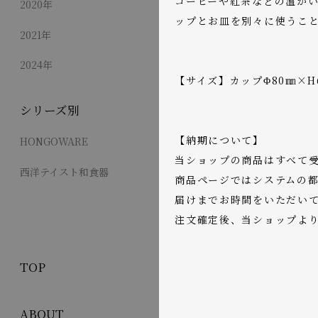
コーヒーや紅茶などの温か
2020年
ップとお皿を別々に使うこ
2021年
2024年
【サイズ】カップΦ80㎜×H
シリーズ別
【納期について】
HONGOWARE
当ショップの商品はすべて
西洋テイスト和食器
商品ページではシステムの都
届けまでお時間をいただい
注文確定後、当ショップよ
TOP
ABOUT