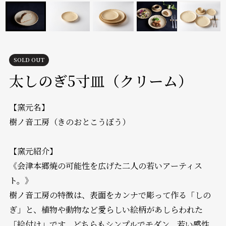
SOLD OUT
太しのぎ5寸皿（クリーム）
【窯元名】
樹ノ音工房（きのおとこうぼう）
【窯元紹介】
《会津本郷焼の可能性を広げた二人の若いアーティス
ト。》
樹ノ音工房の特徴は、表面をカンナで彫って作る「しの
ぎ」と、植物や動物など愛らしい絵柄があしらわれた
「絵付け」です。どちらもシンプルでモダン。若い感性