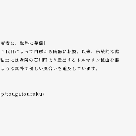
）
、若者に、世界に発信》
、４代目によって白磁から陶器に転換。以来、伝統的な飴
。粘土には近隣の石川町より産出するトルマリン鉱山を混
るような素朴で優しい風合いを追及しています。
.jp/tougatouraku/