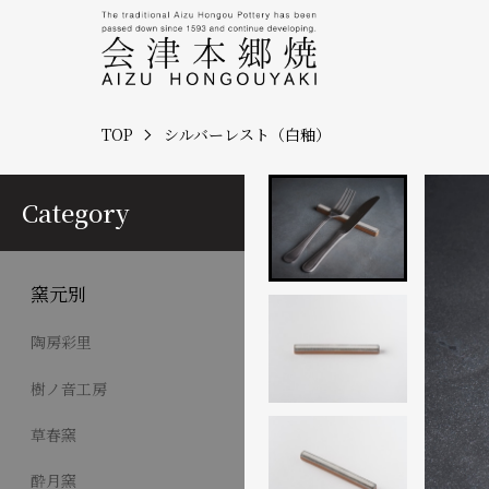
TOP
シルバーレスト（白釉）
Category
窯元別
陶房彩里
樹ノ音工房
草春窯
酔月窯