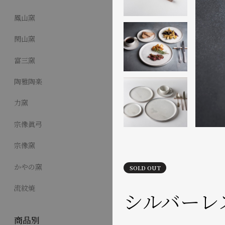
鳳山窯
閑山窯
富三窯
陶雅陶楽
力窯
宗像眞弓
宗像窯
かやの窯
SOLD OUT
流紋焼
シルバーレ
商品別