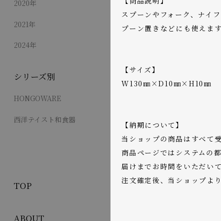
【商品説明】
2020年
スプーンやフォーク、ナイ
2021年
プーン置きなどにも使えま
2024年
【サイズ】
シリーズ別
W130㎜×D10㎜×H10㎜
HONGOWARE
西洋テイスト和食器
【納期について】
当ショップの商品はすべて
商品ページではシステムの都
届けまでお時間をいただい
注文確定後、当ショップよ
TOP
ABOUT