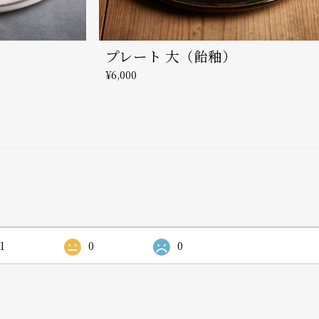
プレート 大（飴釉）
¥6,000
1
0
0