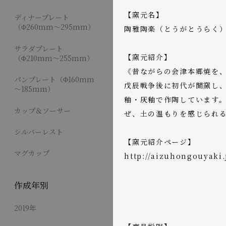
【窯元名】
ディナープレート
（Φ260mm～295mm）
陶雅陶楽（とうがとうらく
サラダプレート
【窯元紹介】
（Φ210mm～255mm）
《昔ながらの会津本郷焼を
パンプレート（Φ160mm
戊辰戦争後に初代が開窯し
～185mm）
釉・灰釉で作陶しています
カップ＆ソーサー
ぜ、土の温もりを感じられ
シルバーレスト
【窯元紹介ページ】
マグカップ
http://aizuhongouyaki
作成年別
2019年