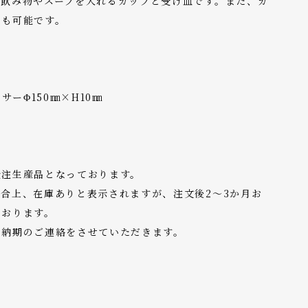
い飲み物やスープを入れるカップと受け皿です。また、カ
とも可能です。
サーΦ150㎜×H10㎜
受注生産品となっております。
合上、在庫ありと表示されますが、注文後2～3か月お
ております。
り納期のご連絡をさせていただきます。