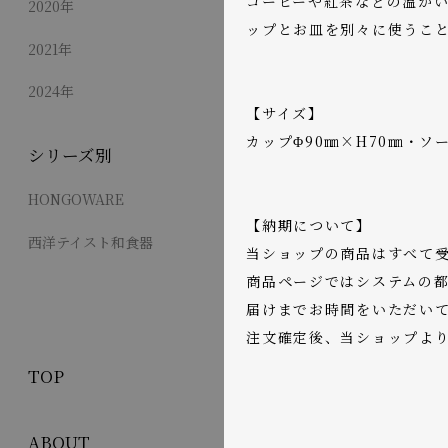
コーヒーや紅茶などの温か
2020年
ップとお皿を別々に使うこ
2021年
2024年
【サイズ】
カップΦ90㎜×H70㎜・ソー
シリーズ別
HONGOWARE
【納期について】
西洋テイスト和食器
当ショップの商品はすべて
商品ページではシステムの都
届けまでお時間をいただい
注文確定後、当ショップよ
TOP
ABOUT