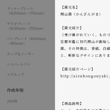
【窯元名】
ディナープレート
（Φ260mm～295mm）
閑山窯（かんざんがま）
サラダプレート
【窯元紹介】
（Φ210mm～255mm）
《受け継がれていく、もの
パンプレート（Φ160mm
宝暦年鑑に初代閑山が創始し
～185mm）
窯。その特徴は、青磁、白
カップ＆ソーサー
と、斬新なデザインにあり
シルバーレスト
【窯元紹介ページ】
マグカップ
http://aizuhongouyaki
作成年別
2019年
【商品説明】