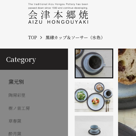
TOP
黒縁カップ＆ソーサー（水色）
Category
窯元別
陶房彩里
樹ノ音工房
草春窯
酔月窯