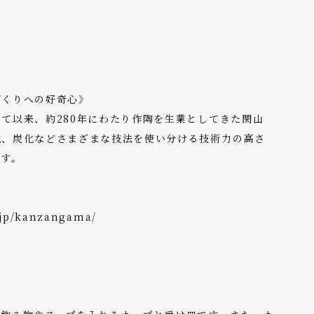
づくりへの好奇心》
て以来、約280年にわたり作陶を生業としてきた閑山
磁、炭化などさまざまな技法を使い分ける技術力の高さ
ます。
.jp/kanzangama/