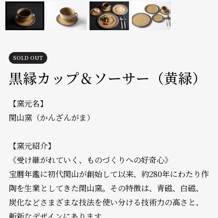
SOLD OUT
黒縁カップ＆ソーサー（黄緑）
【窯元名】
閑山窯（かんざんがま）
【窯元紹介】
《受け継がれていく、ものづくりへの好奇心》
宝暦年鑑に初代閑山が創始して以来、約280年にわたり作
陶を生業としてきた閑山窯。その特徴は、青磁、白磁、
炭化などさまざまな技法を使い分ける技術力の高さと、
斬新なデザインにあります。